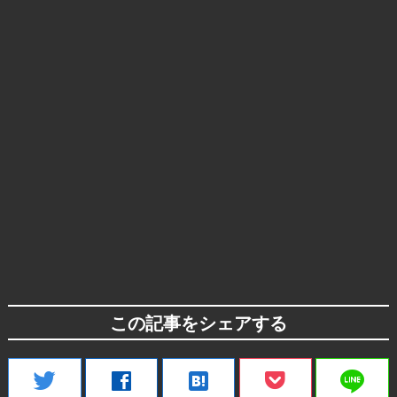
この記事をシェアする
line
twitter
facebook
hatenabookmark