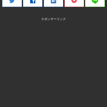
line
twitter
facebook
hatenabookmark
スポンサーリンク