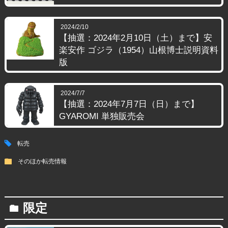
2024/2/10
【抽選：2024年2月10日（土）まで】安
楽安作 ゴジラ（1954）山根博士説明資料
版
2024/7/7
【抽選：2024年7月7日（日）まで】
GYAROMI 単独販売会
tag
転売
folder
そのほか転売情報
限定
folder