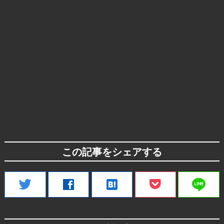
この記事をシェアする
line
twitter
facebook
hatenabookmark