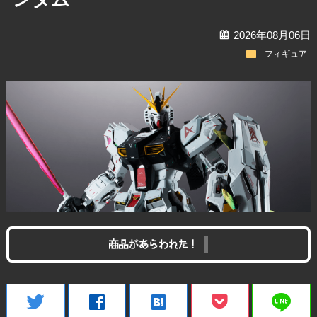
calendar
2026年08月06日
folder
フィギュア
商品があらわれた！
line
twitter
facebook
hatenabookmark