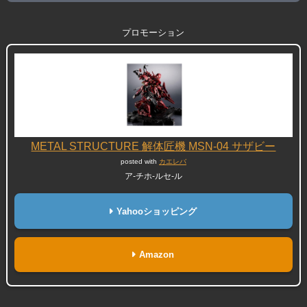
プロモーション
METAL STRUCTURE 解体匠機 MSN-04 サザビー
posted with
カエレバ
ア-チホ-ルセ-ル
Yahooショッピング
Amazon