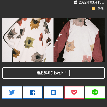
calendar
2022年03月19日
folder
洋服
商品があらわれた！
line
twitter
facebook
hatenabookmark