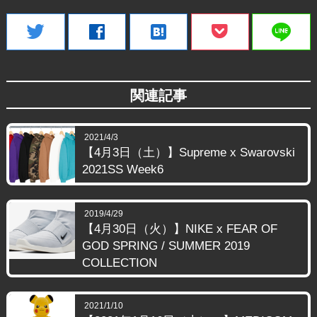
line
twitter
facebook
hatenabookmark
関連記事
2021/4/3
【4月3日（土）】Supreme x Swarovski
2021SS Week6
2019/4/29
【4月30日（火）】NIKE x FEAR OF
GOD SPRING / SUMMER 2019
COLLECTION
2021/1/10