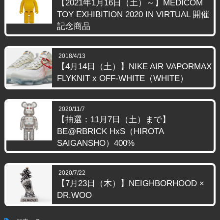
【2021年1月16日（土）～】MEDICOM
TOY EXHIBITION 2020 IN VIRTUAL 開催
記念商品
2018/4/13
【4月14日（土）】NIKE AIR VAPORMAX
FLYKNIT x OFF-WHITE（WHITE）
2020/11/7
【抽選：11月7日（土）まで】
BE@RBRICK HxS（HIROTA
SAIGANSHO）400%
2020/7/22
【7月23日（木）】NEIGHBORHOOD ×
DR.WOO