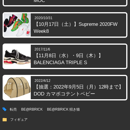
MOC
2020/10/31
【10月17日（土）】Supreme 2020FW
Week8
2017/11/6
【11月8日（水）・9日（木）】
BALENCIAGA TRIPLE S
2022/4/12
【抽選：2022年9月5日（月）12時まで】
DOD カマボコテントベビー
tag
転売
BE@RBRICK
BE@RBRICK 招き猫
folder
フィギュア