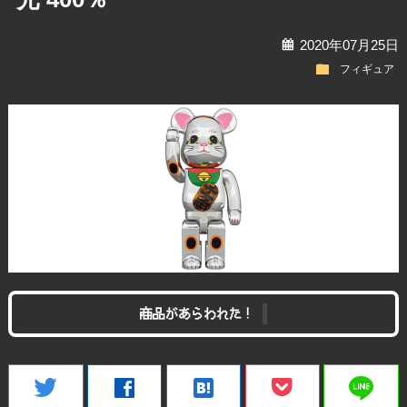
calendar
2020年07月25日
folder
フィギュア
商品があらわれた！
line
twitter
facebook
hatenabookmark