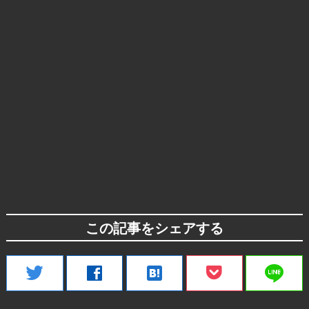
この記事をシェアする
line
twitter
facebook
hatenabookmark