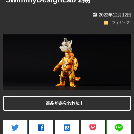
calendar
2022年12月12日
folder
フィギュア
商品があらわれた！
line
twitter
facebook
hatenabookmark