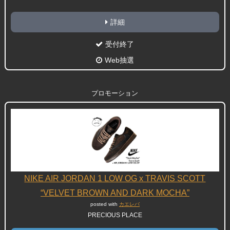
詳細
受付終了
Web抽選
プロモーション
NIKE AIR JORDAN 1 LOW OG x TRAVIS SCOTT
“VELVET BROWN AND DARK MOCHA”
posted with
カエレバ
PRECIOUS PLACE