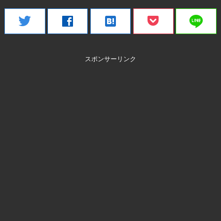
line
twitter
facebook
hatenabookmark
スポンサーリンク