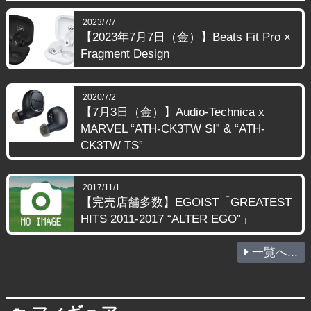
2023/7/7
【2023年7月7日（金）】Beats Fit Pro ×
Fragment Design
2020/7/2
【7月3日（金）】Audio-Technica x
MARVEL “ATH-CK3TW SI” & “ATH-
CK3TW TS”
2017/11/1
【完売店舗多数】EGOIST「GREATEST
HITS 2011-2017 “ALTER EGO”」
一覧へ...