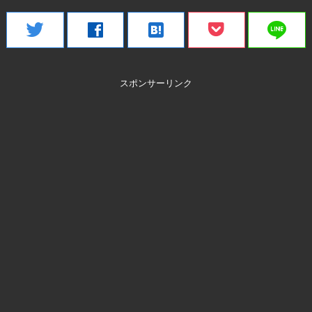
line
twitter
facebook
hatenabookmark
スポンサーリンク