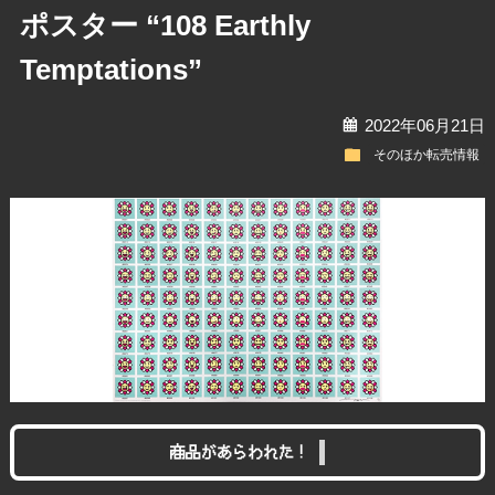
ポスター “108 Earthly
Temptations”
calendar
2022年06月21日
folder
そのほか転売情報
商品があらわれた！