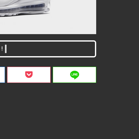
！
line
ク