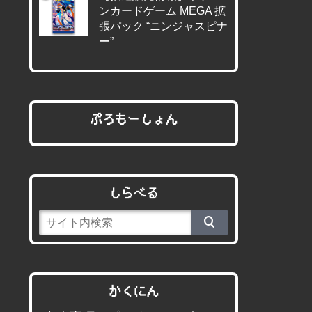
ンカードゲーム MEGA 拡
張パック “ニンジャスピナ
ー”
ぷろもーしょん
しらべる
かくにん