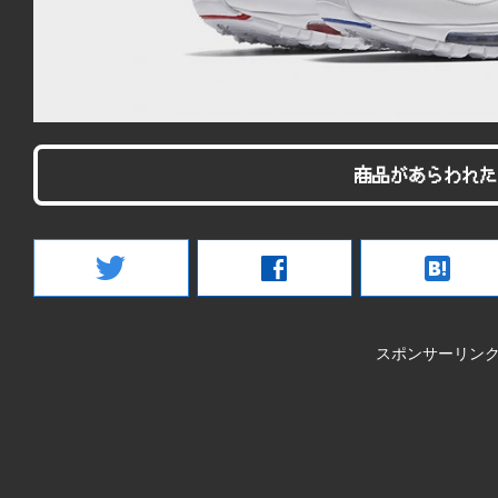
商品があらわれた
twitter
facebook
hatenabookmark
スポンサーリン