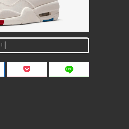
！
line
ク