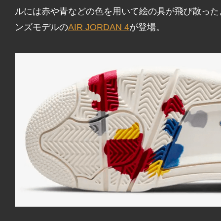
ルには赤や青などの色を用いて絵の具が飛び散った
ンズモデルの
AIR JORDAN 4
が登場。