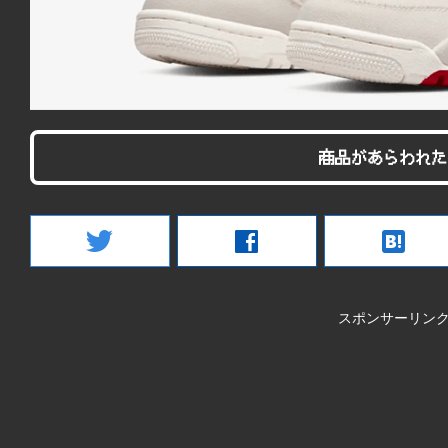
商品があらわれた
twitter
facebook
hatenabookmark
スポンサーリン