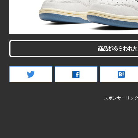
商品があらわれた
twitter
facebook
hatenabookmark
スポンサーリン