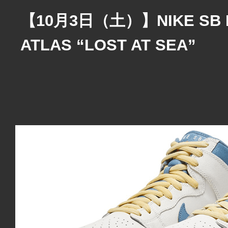
【10月3日（土）】NIKE SB D
ATLAS “LOST AT SEA”