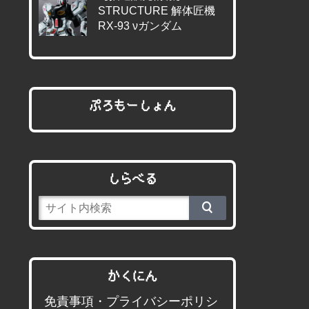
STRUCTURE 解体匠機
RX-93 νガンダム
ぷろもーしょん
しらべる
かくにん
免責事項・プライバシーポリシ