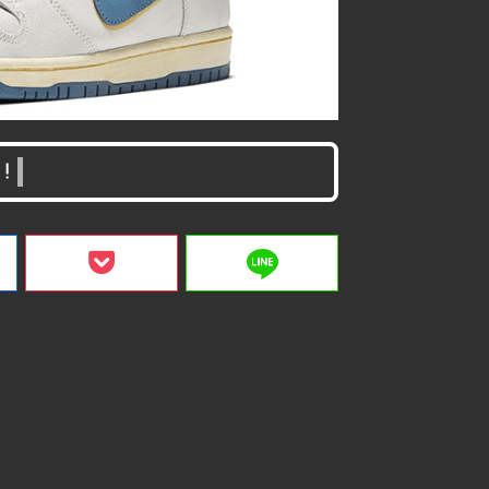
！
line
ク