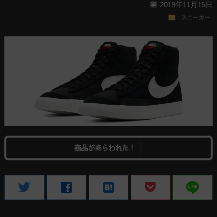
calendar
2019年11月15日
folder
スニーカー
商品があらわれた！
line
twitter
facebook
hatenabookmark