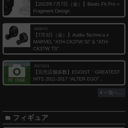
【2023年7月7日（金）】Beats Fit Pro ×
Fragment Design
2020/7/2
【7月3日（金）】Audio-Technica x
MARVEL “ATH-CK3TW SI” & “ATH-
CK3TW TS”
2017/11/1
【完売店舗多数】EGOIST「GREATEST
HITS 2011-2017 “ALTER EGO”」
一覧へ...
フィギュア
folder