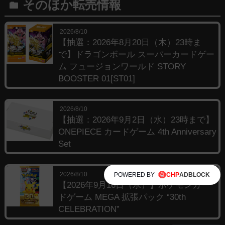
そのほか転売情報
folder
2026/8/10
【抽選：2026年8月20日（木）23時ま
で】ドラゴンボール スーパーカードゲー
ム フュージョンワールド STORY
BOOSTER 01[ST01]
2026/8/10
【抽選：2026年9月2日（水）23時まで】
ONEPIECE カードゲーム 4th Anniversary
Set
2026/8/10
POWERED BY
【2026年9月16日（水）】ポケモンカー
ドゲーム MEGA 拡張パック “30th
CELEBRATION”