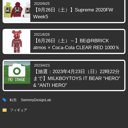
2020/9/25
【9月26日（土）】Supreme 2020FW
Week5
2021/6/26
【6月26日（土）～】BE@RBRICK
atmos × Coca-Cola CLEAR RED 1000％
2023/4/23
【抽選：2023年4月23日（日）22時22分
まで】MILKBOYTOYS IT BEAR “HERO”
& “ANTI HERO”
tag
転売
SwimmyDesignLab
folder
フィギュア