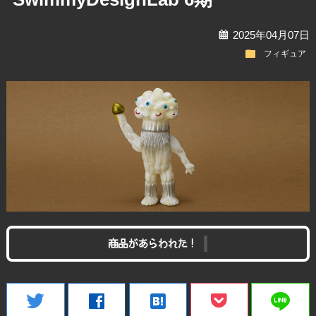
calendar
2025年04月07日
folder
フィギュア
商品があらわれた！
line
twitter
facebook
hatenabookmark