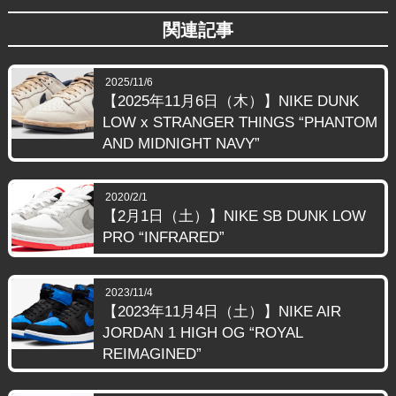
関連記事
2025/11/6
【2025年11月6日（木）】NIKE DUNK
LOW x STRANGER THINGS “PHANTOM
AND MIDNIGHT NAVY”
2020/2/1
【2月1日（土）】NIKE SB DUNK LOW
PRO “INFRARED”
2023/11/4
【2023年11月4日（土）】NIKE AIR
JORDAN 1 HIGH OG “ROYAL
REIMAGINED”