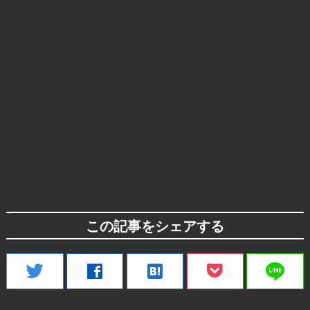
この記事をシェアする
line
twitter
facebook
hatenabookmark