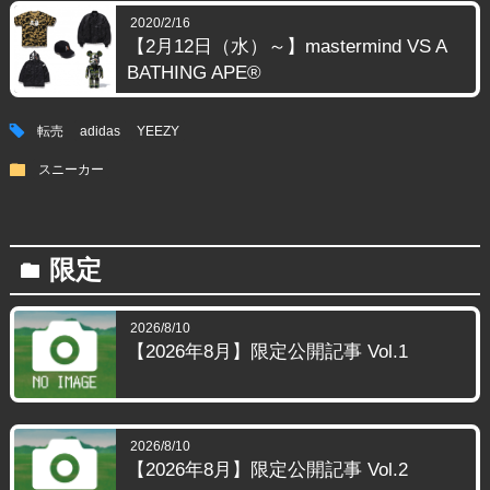
2020/2/16
【2月12日（水）～】mastermind VS A
BATHING APE®
tag
転売
adidas
YEEZY
folder
スニーカー
限定
folder
2026/8/10
【2026年8月】限定公開記事 Vol.1
2026/8/10
【2026年8月】限定公開記事 Vol.2