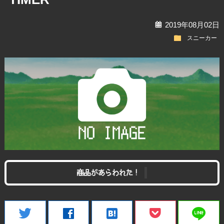
calendar
2019年08月02日
folder
スニーカー
商品があらわれた！
line
twitter
facebook
hatenabookmark