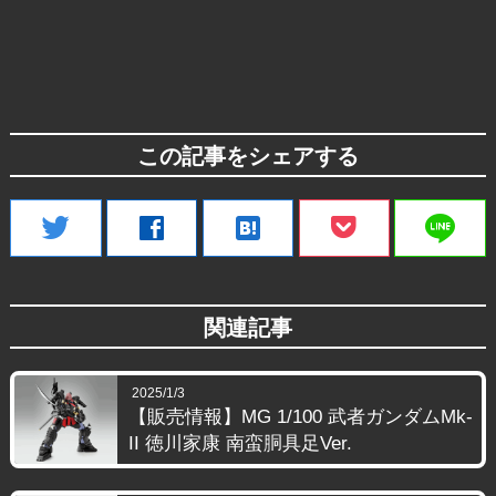
この記事をシェアする
line
twitter
facebook
hatenabookmark
関連記事
2025/1/3
【販売情報】MG 1/100 武者ガンダムMk-
II 徳川家康 南蛮胴具足Ver.