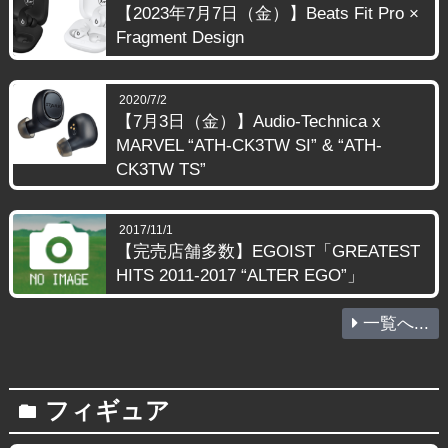
【2023年7月7日（金）】Beats Fit Pro ×
Fragment Design
2020/7/2
【7月3日（金）】Audio-Technica x
MARVEL “ATH-CK3TW SI” & “ATH-
CK3TW TS”
2017/11/1
【完売店舗多数】EGOIST「GREATEST
HITS 2011-2017 “ALTER EGO”」
一覧へ...
フィギュア
folder