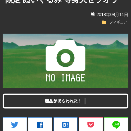
calendar
2018年09月11日
folder
フィギュア
商品があらわれた！
line
twitter
facebook
hatenabookmark