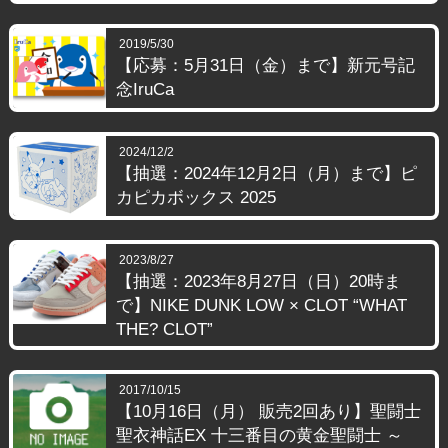
2019/5/30
【応募：5月31日（金）まで】新元号記
念IruCa
2024/12/2
【抽選：2024年12月2日（月）まで】ピ
カピカボックス 2025
2023/8/27
【抽選：2023年8⽉27⽇（日）20時ま
で】NIKE DUNK LOW × CLOT “WHAT
THE? CLOT”
2017/10/15
【10月16日（月） 販売2回あり】聖闘士
聖衣神話EX 十三番目の黄金聖闘士 ～