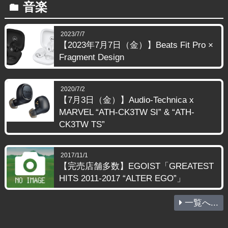
音楽
folder
2023/7/7
【2023年7月7日（金）】Beats Fit Pro ×
Fragment Design
2020/7/2
【7月3日（金）】Audio-Technica x
MARVEL “ATH-CK3TW SI” & “ATH-
CK3TW TS”
2017/11/1
【完売店舗多数】EGOIST「GREATEST
HITS 2011-2017 “ALTER EGO”」
一覧へ...