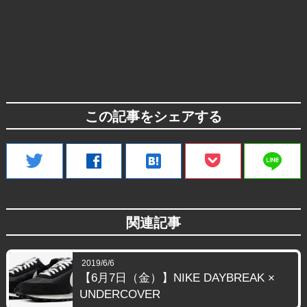
この記事をシェアする
line
twitter
facebook
hatenabookmark
関連記事
2019/6/6
【6月7日（金）】NIKE DAYBREAK ×
UNDERCOVER