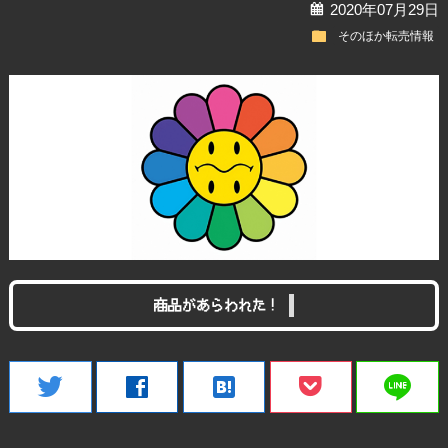
calendar
2020年07月29日
folder
そのほか転売情報
商品があらわれた！
line
twitter
facebook
hatenabookmark