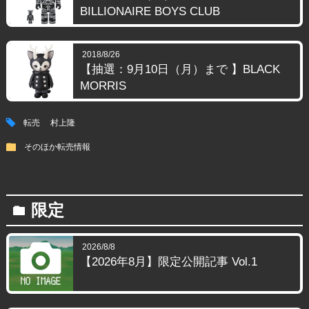
BILLIONAIRE BOYS CLUB
2018/8/26
【抽選：9月10日（月）まで 】BLACK
MORRIS
tag
転売
村上隆
folder
そのほか転売情報
限定
folder
2026/8/8
【2026年8月】限定公開記事 Vol.1