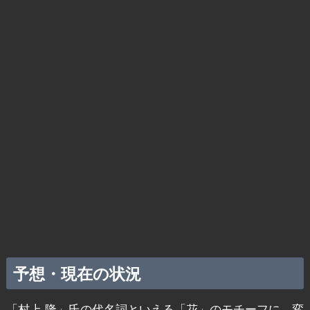
予想・現在の状況
「村上 隆」氏の代名詞といえる「花」のモチーフに、変