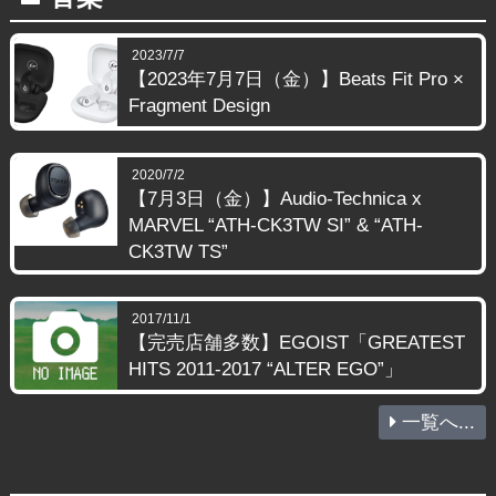
2023/7/7
【2023年7月7日（金）】Beats Fit Pro ×
Fragment Design
2020/7/2
【7月3日（金）】Audio-Technica x
MARVEL “ATH-CK3TW SI” & “ATH-
CK3TW TS”
2017/11/1
【完売店舗多数】EGOIST「GREATEST
HITS 2011-2017 “ALTER EGO”」
一覧へ...