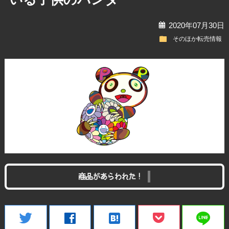
calendar
2020年07月30日
folder
そのほか転売情報
商品があらわれた！
line
twitter
facebook
hatenabookmark