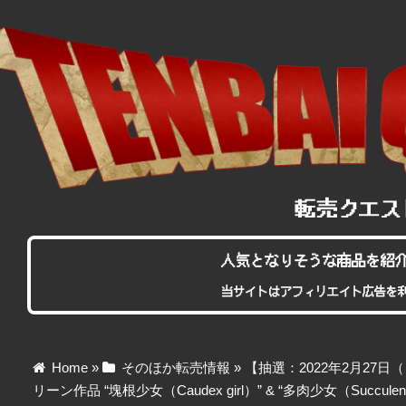
人気となりそうな商品を紹
当サイトはアフィリエイト広告を
Home
»
そのほか転売情報
»
【抽選：2022年2月27日（日
リーン作品 “塊根少女（Caudex girl）” & “多肉少女（Succulents