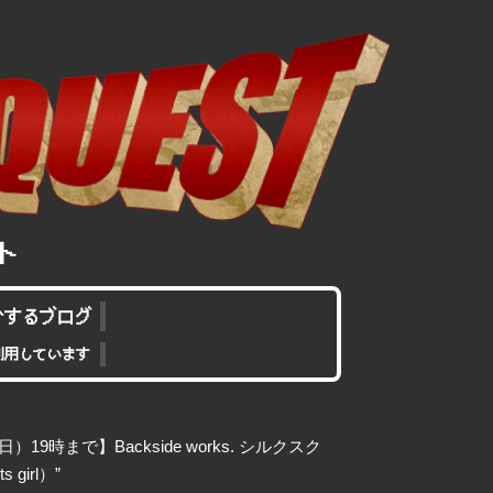
介するブログ
利用しています
）19時まで】Backside works. シルクスク
 girl）”