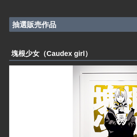
抽選販売作品
塊根少女（Caudex girl）