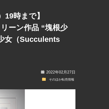
日）19時まで】
クスクリーン作品 “塊根少
少女（Succulents
calendar
2022年02月27日
folder
そのほか転売情報