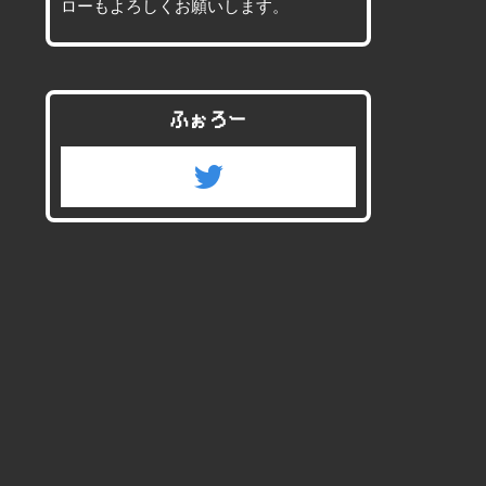
ローもよろしくお願いします。
ふぉろー
twitter