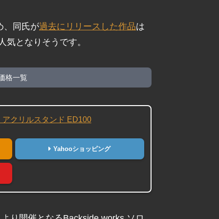
め、同氏が
過去にリリースした作品
は
人気となりそうです。
価格一覧
の？」アクリルスタンド ED100
Yahooショッピング
より開催となるBackside works.ソロ