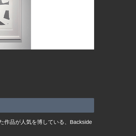
品が人気を博している、Backside