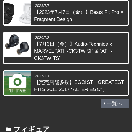
2023/7/7
【2023年7月7日（金）】Beats Fit Pro ×
Fragment Design
2020/7/2
【7月3日（金）】Audio-Technica x
MARVEL “ATH-CK3TW SI” & “ATH-
CK3TW TS”
2017/11/1
【完売店舗多数】EGOIST「GREATEST
HITS 2011-2017 “ALTER EGO”」
一覧へ...
フィギュア
folder