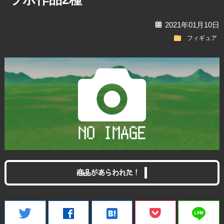
calendar
2021年01月10日
folder
フィギュア
商品があらわれた！
line
twitter
facebook
hatenabookmark