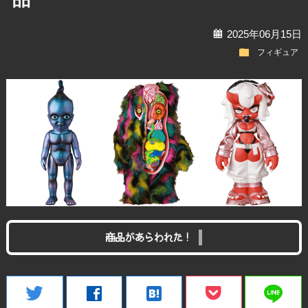
calendar
2025年06月15日
folder
フィギュア
商品があらわれた！
line
twitter
facebook
hatenabookmark