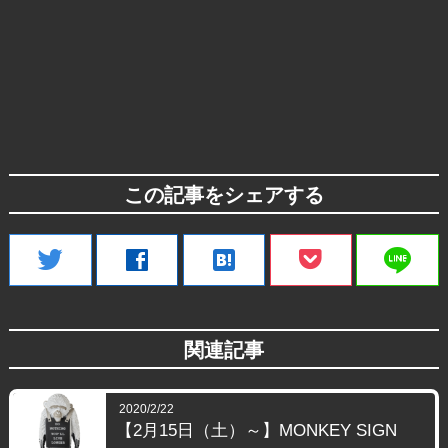
この記事をシェアする
line
twitter
facebook
hatenabookmark
関連記事
2020/2/22
【2月15日（土）～】MONKEY SIGN