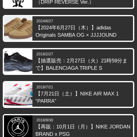
（DRIP REVERSE Ver.）
2024/6/27
【2024年6月27日（木）】adidas
Originals SAMBA OG × JJJJOUND
2018/2/27
【抽選販売：2月27日（火）21時59分ま
で】BALENCIAGA TRIPLE S
2018/7/21
【7月21日（土）】NIKE AIR MAX 1
“PARRA”
2018/9/30
【再販：10月1日（月）】NIKE JORDAN
BRAND x PSG