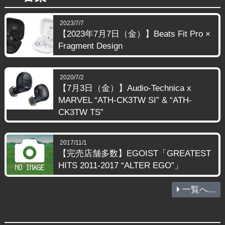
2023/7/7
【2023年7月7日（金）】Beats Fit Pro ×
Fragment Design
2020/7/2
【7月3日（金）】Audio-Technica x
MARVEL “ATH-CK3TW SI” & “ATH-
CK3TW TS”
2017/11/1
【完売店舗多数】EGOIST「GREATEST
HITS 2011-2017 “ALTER EGO”」
一覧へ...