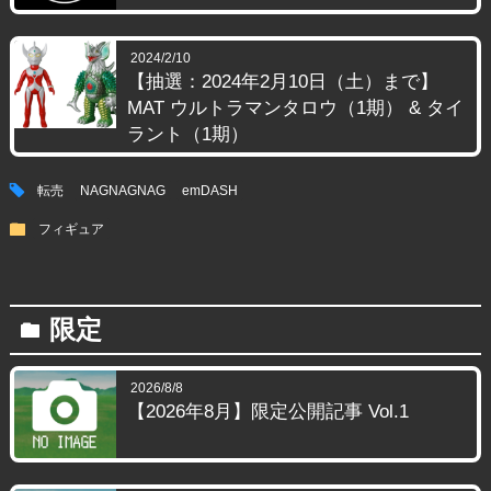
2024/2/10
【抽選：2024年2月10日（土）まで】
MAT ウルトラマンタロウ（1期） & タイ
ラント（1期）
tag
転売
NAGNAGNAG
emDASH
folder
フィギュア
限定
folder
2026/8/8
【2026年8月】限定公開記事 Vol.1