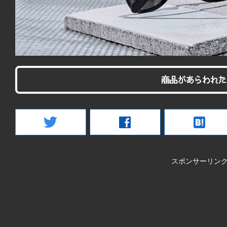
商品があらわれた
twitter
facebook
hatenabookmark
スポンサーリン