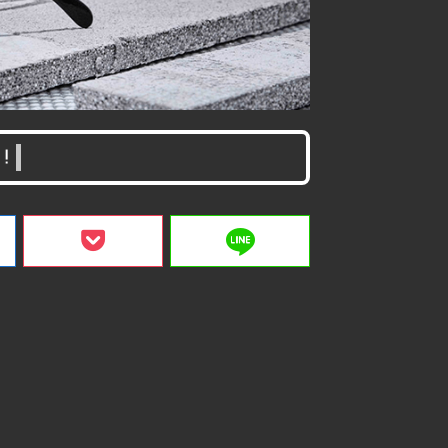
！
line
ク