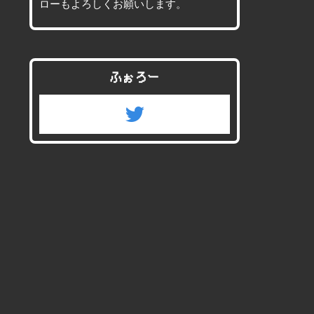
ローもよろしくお願いします。
ふぉろー
twitter