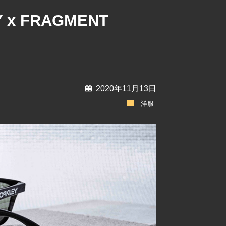
x FRAGMENT
calendar
2020年11月13日
folder
洋服