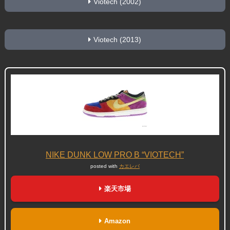
Viotech (2002)
Viotech (2013)
NIKE DUNK LOW PRO B “VIOTECH”
posted with
カエレバ
楽天市場
Amazon