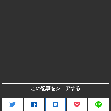
この記事をシェアする
line
twitter
facebook
hatenabookmark