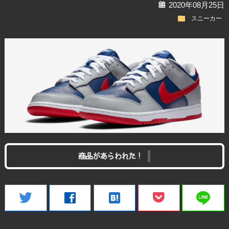
calendar
2020年08月25日
folder
スニーカー
商品があらわれた！
line
twitter
facebook
hatenabookmark