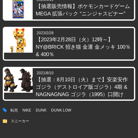
【抽選販売情報】ポケモンカードゲーム
MEGA 拡張パック “ニンジャスピナー”
2023/2/28
【2023年2月28日（火）12時～】
NY@BRICK 招き猫 金運 金メッキ 100％
& 400％
2021/8/10
【抽選：8月10日（火）まで】安楽安作
ゴジラ（デストロイア版ゴジラ）4期 &
NAGNAGNAG ゴジラ（1995）口開け
tag
転売
NIKE
DUNK
DUNK LOW
folder
スニーカー