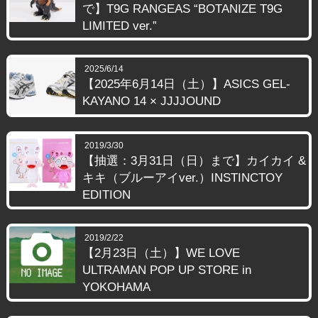
で】T9G RANGEAS “BOTANIZE T9G
LIMITED ver.”
2025/6/14
【2025年6月14日（土）】ASICS GEL-
KAYANO 14 × JJJJOUND
2019/3/30
【抽選：3月31日（日）まで】カイカイ &
キキ（ブルーアイver.）INSTINCTOY
EDITION
2019/2/22
【2月23日（土）】WE LOVE
ULTRAMAN POP UP STORE in
YOKOHAMA