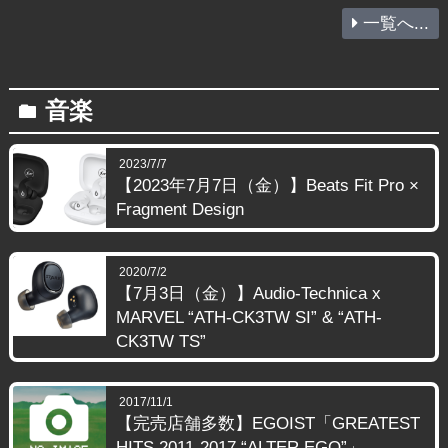
一覧へ...
音楽
folder
2023/7/7
【2023年7月7日（金）】Beats Fit Pro ×
Fragment Design
2020/7/2
【7月3日（金）】Audio-Technica x
MARVEL “ATH-CK3TW SI” & “ATH-
CK3TW TS”
2017/11/1
【完売店舗多数】EGOIST「GREATEST
HITS 2011-2017 “ALTER EGO”」