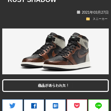
calendar
2021年03月27日
folder
スニーカー
商品があらわれた！
line
twitter
facebook
hatenabookmark