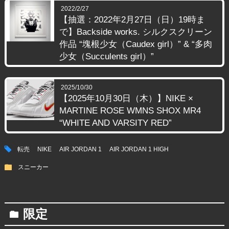
2022/2/27
【抽選：2022年2月27日（日）19時ま
で】Backside works. シルクスクリーン
作品 “塊根少女（Caudex girl）” & “多肉
少女（Succulents girl）”
2025/10/30
【2025年10月30日（木）】NIKE ×
MARTINE ROSE WMNS SHOX MR4
“WHITE AND VARSITY RED”
tag
転売
NIKE
AIR JORDAN 1
AIR JORDAN 1 HIGH
folder
スニーカー
限定
folder