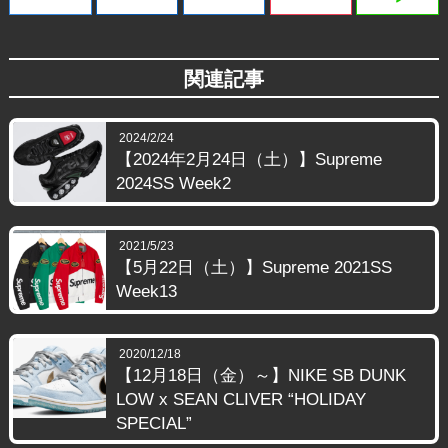
関連記事
2024/2/24
【2024年2月24日（土）】Supreme
2024SS Week2
2021/5/23
【5月22日（土）】Supreme 2021SS
Week13
2020/12/18
【12月18日（金）～】NIKE SB DUNK
LOW x SEAN CLIVER “HOLIDAY
SPECIAL”