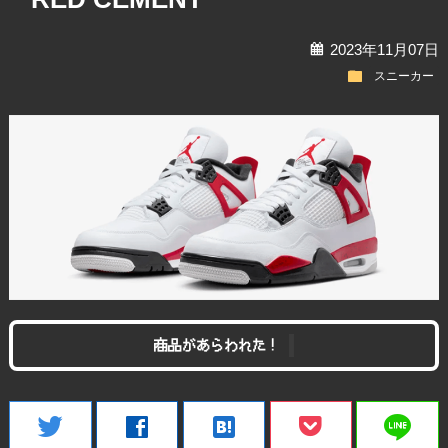
calendar
2023年11月07日
folder
スニーカー
商品があらわれた！
line
twitter
facebook
hatenabookmark