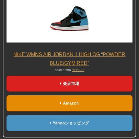
NIKE WMNS AIR JORDAN 1 HIGH OG “POWDER
BLUE/GYM RED”
posted with
カエレバ
楽天市場
Amazon
Yahooショッピング