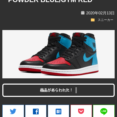
calendar
2020年02月13日
folder
スニーカー
商品があらわれた！
line
twitter
facebook
hatenabookmark