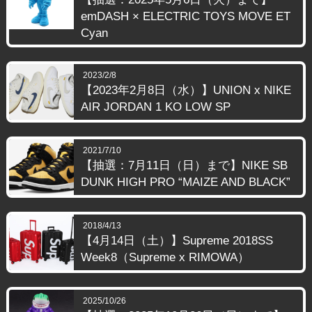
emDASH × ELECTRIC TOYS MOVE ET
Cyan
2023/2/8
【2023年2月8日（水）】UNION x NIKE
AIR JORDAN 1 KO LOW SP
2021/7/10
【抽選：7月11日（日）まで】NIKE SB
DUNK HIGH PRO “MAIZE AND BLACK”
2018/4/13
【4月14日（土）】Supreme 2018SS
Week8（Supreme x RIMOWA）
2025/10/26