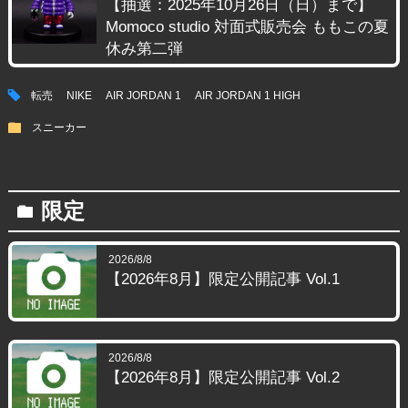
【抽選：2025年10月26日（日）まで】
Momoco studio 対面式販売会 ももこの夏
休み第二弾
tag
転売
NIKE
AIR JORDAN 1
AIR JORDAN 1 HIGH
folder
スニーカー
限定
folder
2026/8/8
【2026年8月】限定公開記事 Vol.1
2026/8/8
【2026年8月】限定公開記事 Vol.2