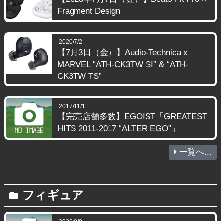
Fragment Design
2020/7/2
【7月3日（金）】Audio-Technica x
MARVEL “ATH-CK3TW SI” & “ATH-
CK3TW TS”
2017/11/1
【完売店舗多数】EGOIST「GREATEST
HITS 2011-2017 “ALTER EGO”」
一覧へ...
フィギュア
folder