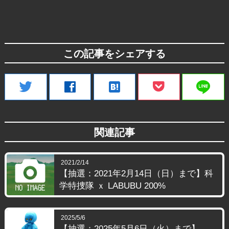
この記事をシェアする
line
twitter
facebook
hatenabookmark
関連記事
2021/2/14
【抽選：2021年2月14日（日）まで】科
学特捜隊 ｘ LABUBU 200%
2025/5/6
【抽選：2025年5月6日（火）まで】