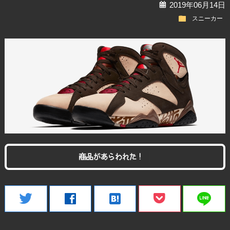
calendar
2019年06月14日
folder
スニーカー
商品があらわれた！
line
twitter
facebook
hatenabookmark