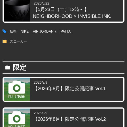
2020/5/22
【5月23日（土）12時～】
NEIGHBORHOOD × INVISIBLE INK.
tag
転売
NIKE
AIR JORDAN 7
PATTA
folder
スニーカー
限定
folder
2026/8/9
【2026年8月】限定公開記事 Vol.1
2026/8/9
【2026年8月】限定公開記事 Vol.2