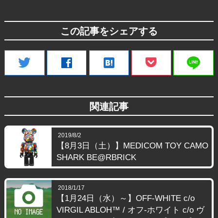
この記事をシェアする
line
twitter
facebook
hatenabookmark
関連記事
2019/8/2
【8月3日（土）】MEDICOM TOY CAMO
SHARK BE@RBRICK
2018/1/17
【1月24日（水）～】OFF-WHITE c/o
VIRGIL ABLOH™ / オフ-ホワイト c/o ヴ