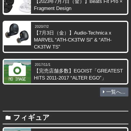
【2023年7月7日（金）】Beats Fit Pro ×
Fragment Design
2020/7/2
【7月3日（金）】Audio-Technica x
MARVEL “ATH-CK3TW SI” & “ATH-
CK3TW TS”
2017/11/1
【完売店舗多数】EGOIST「GREATEST
HITS 2011-2017 “ALTER EGO”」
一覧へ...
フィギュア
folder