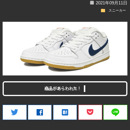
calendar
2021年09月11日
folder
スニーカー
商品があらわれた！
line
twitter
facebook
hatenabookmark