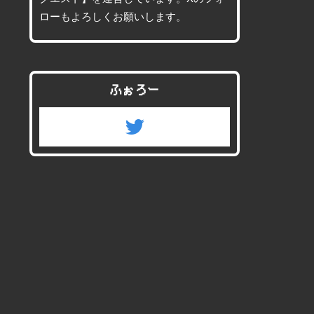
ローもよろしくお願いします。
ふぉろー
twitter