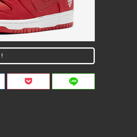
！
line
ク