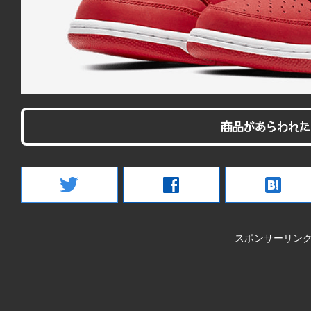
商品があらわれた
twitter
facebook
hatenabookmark
スポンサーリン