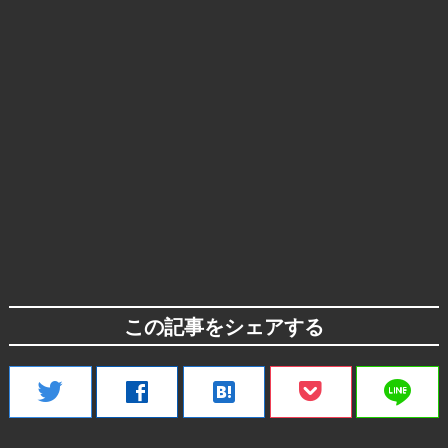
この記事をシェアする
line
twitter
facebook
hatenabookmark