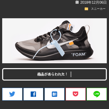
calendar
2018年12月06日
folder
スニーカー
商品があらわれた！
line
twitter
facebook
hatenabookmark