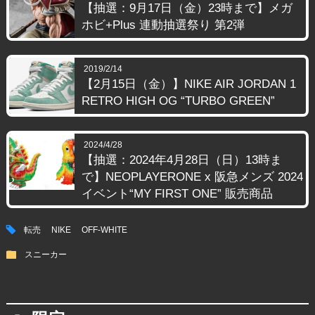
【抽選：9月17日（金）23時まで】メガ
ホビ+Plus 連動抽選祭り 第2弾
2019/2/14
【2月15日（金）】NIKE AIR JORDAN 1
RETRO HIGH OG “TURBO GREEN”
2024/4/28
【抽選：2024年4月28日（日）13時ま
で】NEOPLAYERONE x 阪急メンズ 2024
イベント“MY FIRST ONE” 販売商品
tag
転売
NIKE
OFF-WHITE
folder
スニーカー