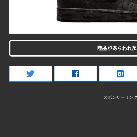
商品があらわれた
twitter
facebook
hatenabookmark
スポンサーリン