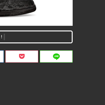
！
line
ク