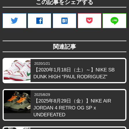
この記事をシェアする
line
twitter
facebook
hatenabookmark
関連記事
2020/1/21
【2020年1月18日（土）～】NIKE SB
DUNK HIGH “PAUL RODRIGUEZ”
2025/8/29
【2025年8月29日（金）】NIKE AIR
JORDAN 4 RETRO OG SP x
UNDEFEATED