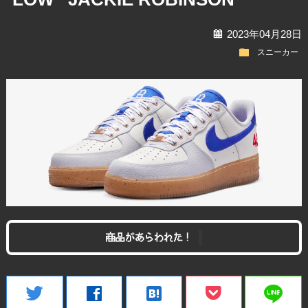
calendar
2023年04月28日
folder
スニーカー
商品があらわれた！
line
twitter
facebook
hatenabookmark