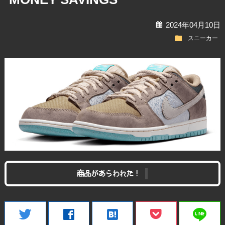
calendar
2024年04月10日
folder
スニーカー
商品があらわれた！
line
twitter
facebook
hatenabookmark