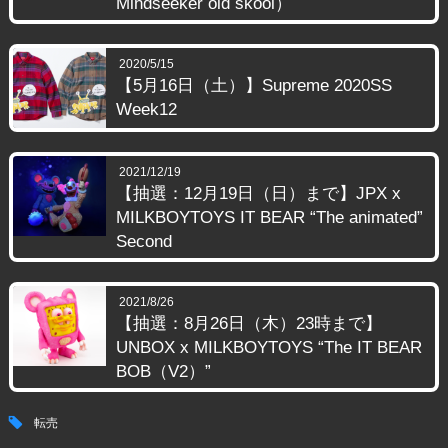
Mindseeker old skool）
2020/5/15
【5月16日（土）】Supreme 2020SS
Week12
2021/12/19
【抽選：12月19日（日）まで】JPX x
MILKBOYTOYS IT BEAR “The animated”
Second
2021/8/26
【抽選：8月26日（木）23時まで】
UNBOX x MILKBOYTOYS “The IT BEAR
BOB（V2）”
tag
転売