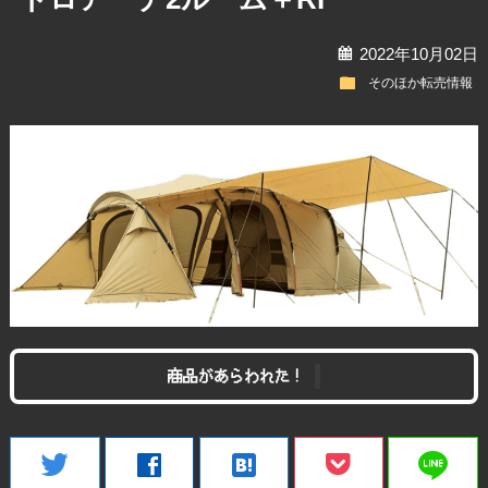
calendar
2022年10月02日
folder
そのほか転売情報
商品があらわれた！
line
twitter
facebook
hatenabookmark