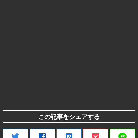
この記事をシェアする
line
twitter
facebook
hatenabookmark