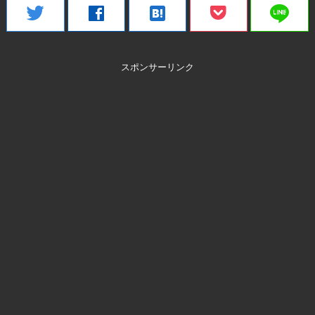
line
twitter
facebook
hatenabookmark
スポンサーリンク