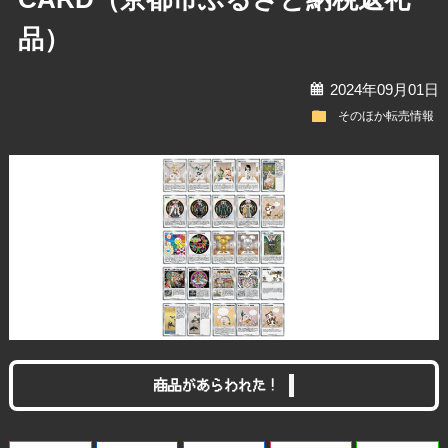
品）
calendar
2024年09月01日
folder
そのほか転売情報
商品があらわれた！