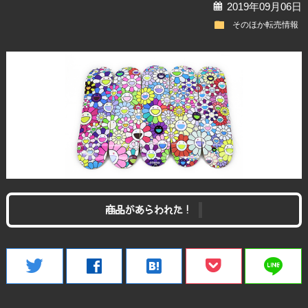
calendar
2019年09月06日
folder
そのほか転売情報
商品があらわれた！
line
twitter
facebook
hatenabookmark