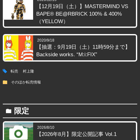
【12月19日（土）】MASTERMIND VS
BAPE®️ BE@RBRICK 100% & 400%
（YELLOW）
2020/9/18
【抽選：9月19日（土）11時59分まで】
Backside works. “M:i:FIX”
tag
転売
村上隆
folder
そのほか転売情報
限定
folder
2026/8/10
【2026年8月】限定公開記事 Vol.1