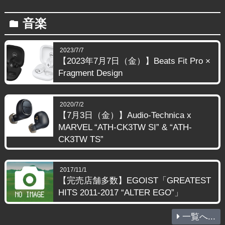
音楽
folder
2023/7/7
【2023年7月7日（金）】Beats Fit Pro ×
Fragment Design
2020/7/2
【7月3日（金）】Audio-Technica x
MARVEL “ATH-CK3TW SI” & “ATH-
CK3TW TS”
2017/11/1
【完売店舗多数】EGOIST「GREATEST
HITS 2011-2017 “ALTER EGO”」
一覧へ...