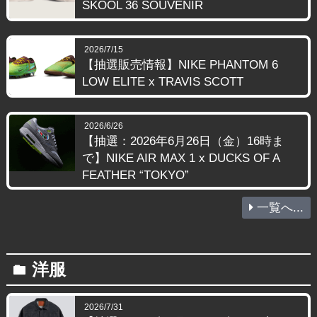
SKOOL 36 SOUVENIR
2026/7/15
【抽選販売情報】NIKE PHANTOM 6
LOW ELITE x TRAVIS SCOTT
2026/6/26
【抽選：2026年6月26日（金）16時ま
で】NIKE AIR MAX 1 x DUCKS OF A
FEATHER “TOKYO”
一覧へ...
洋服
folder
2026/7/31