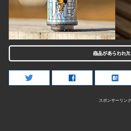
商品があらわれた
twitter
facebook
hatenabookmark
スポンサーリン