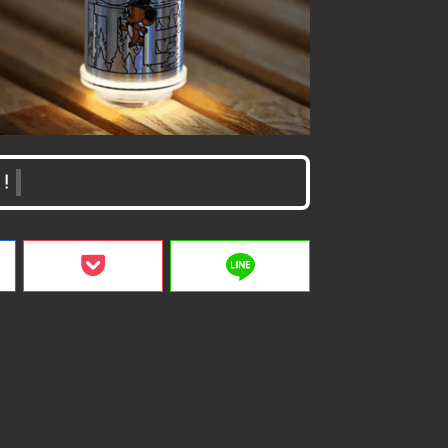
！
line
ク