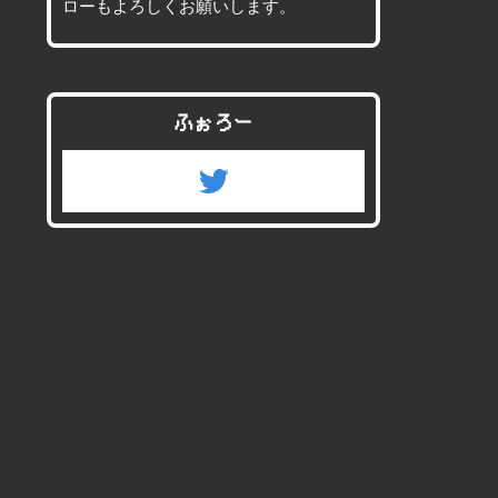
ローもよろしくお願いします。
ふぉろー
twitter