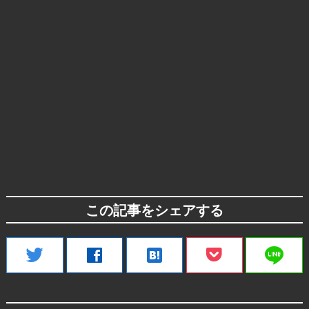
この記事をシェアする
line
twitter
facebook
hatenabookmark