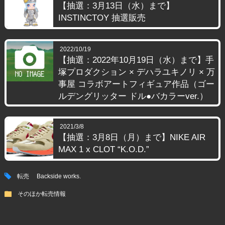
【抽選：3月13日（水）まで】
INSTINCTOY 抽選販売
2022/10/19
【抽選：2022年10月19日（水）まで】手
塚プロダクション × デハラユキノリ × 万
事屋 コラボアートフィギュア作品（ゴー
ルデングリッター ドル●バカラーver.）
2021/3/8
【抽選：3月8日（月）まで】NIKE AIR
MAX 1 x CLOT “K.O.D.”
tag
転売
Backside works.
folder
そのほか転売情報