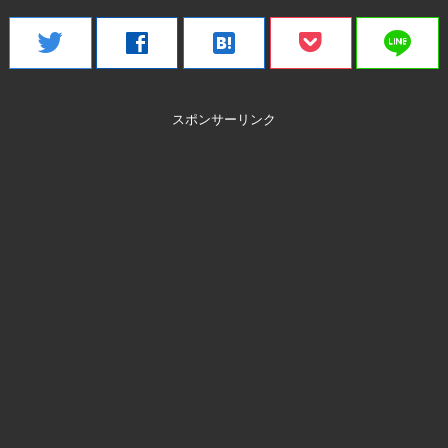
line
twitter
facebook
hatenabookmark
スポンサーリンク