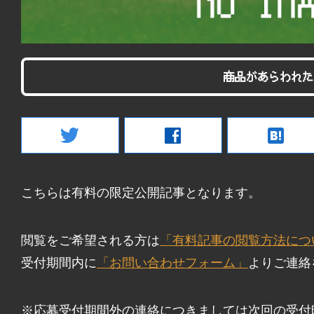
商品があらわれた
twitter
facebook
hatenabookmark
こちらは有料の限定公開記事となります。
閲覧をご希望される方は
「有料記事の閲覧方法につ
受付期間内に
「お問い合わせフォーム」
よりご連絡
※応募受付期間外の連絡につきましては次回の受付