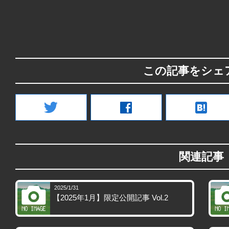
この記事をシェ
twitter
facebook
hatenabookmark
関連記事
2025/1/31
【2025年1月】限定公開記事 Vol.2