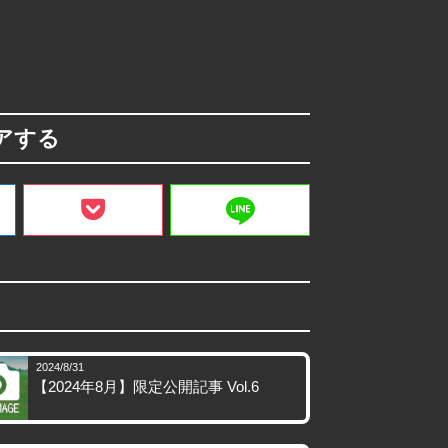
アする
line
2024/8/31
【2024年8月】限定公開記事 Vol.6