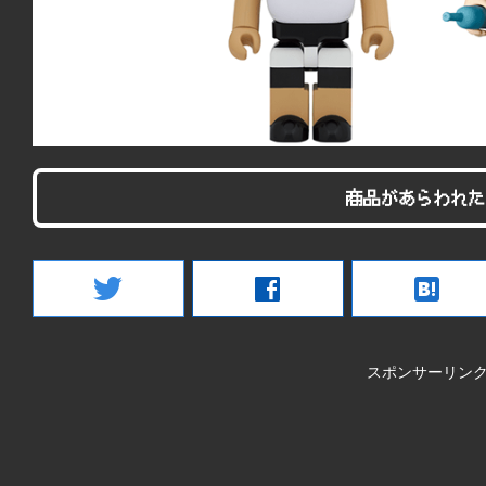
商品があらわれた
twitter
facebook
hatenabookmark
スポンサーリン