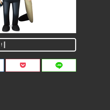
！
line
ク