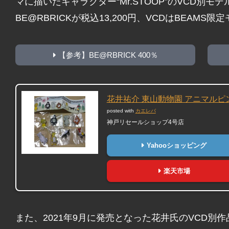
マに描いたキャラクター“Mr.STOOP”のVCD別モ
BE@RBRICKが税込13,200円、VCDはBEAMS
【参考】BE@RBRICK 400％
花井祐介 東山動物園 アニマルピ
posted with
カエレバ
神戸リセールショップ4号店
Yahooショッピング
楽天市場
また、2021年9月に発売となった花井氏のVCD別作品「