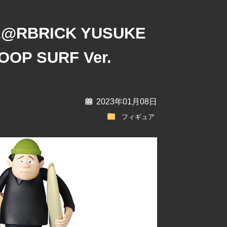
RBRICK YUSUKE
OOP SURF Ver.
calendar
2023年01月08日
folder
フィギュア