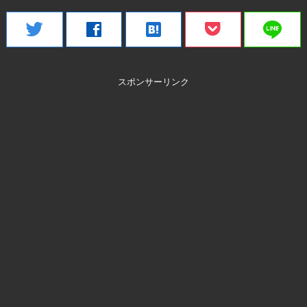
line
twitter
facebook
hatenabookmark
スポンサーリンク