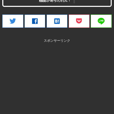
商品があらわれた！
line
twitter
facebook
hatenabookmark
スポンサーリンク