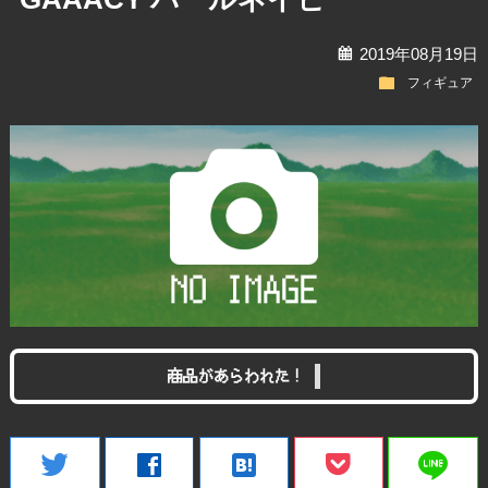
calendar
2019年08月19日
folder
フィギュア
商品があらわれた！
line
twitter
facebook
hatenabookmark