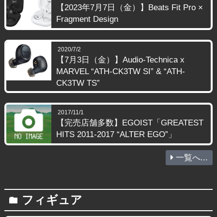
【2023年7月7日（金）】Beats Fit Pro ×
Fragment Design
2020/7/2
【7月3日（金）】Audio-Technica x
MARVEL “ATH-CK3TW SI” & “ATH-
CK3TW TS”
2017/11/1
【完売店舗多数】EGOIST「GREATEST
HITS 2011-2017 “ALTER EGO”」
一覧へ...
フィギュア
folder