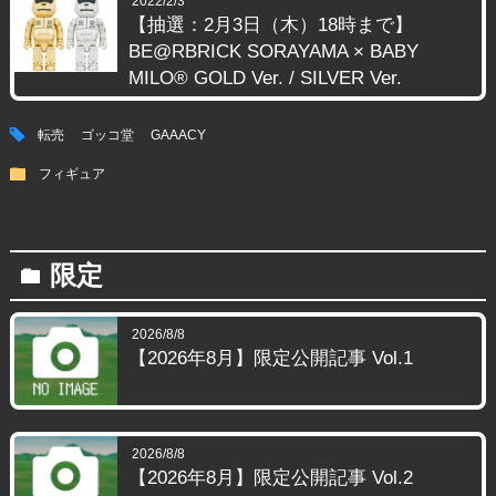
2022/2/3
【抽選：2月3日（木）18時まで】
BE@RBRICK SORAYAMA × BABY
MILO® GOLD Ver. / SILVER Ver.
tag
転売
ゴッコ堂
GAAACY
folder
フィギュア
限定
folder
2026/8/8
【2026年8月】限定公開記事 Vol.1
2026/8/8
【2026年8月】限定公開記事 Vol.2