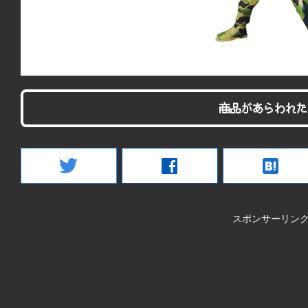
商品があらわれた
twitter
facebook
hatenabookmark
スポンサーリン