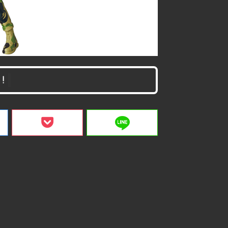
！
line
ク