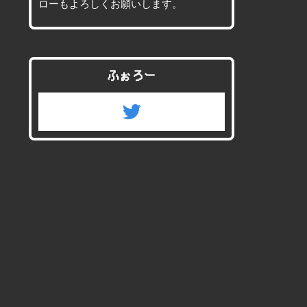
ローもよろしくお願いします。
ふぉろー
twitter