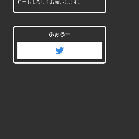
ローもよろしくお願いします。
ふぉろー
twitter