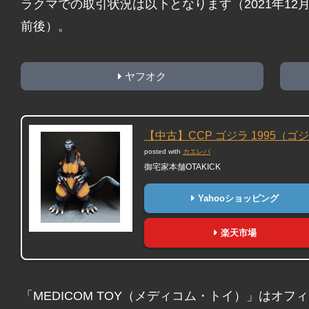
ラクマでの取引状況は以下となります（2021年12月2
前後）。
ヤフオク
【中古】CCP ゴジラ 1995（ゴジ
posted with
カエレバ
御宅家本舗OTAKICK
Yahooショッピング
楽天市場
「MEDICOM TOY（メディコム・トイ）」はオフィ