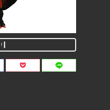
！
line
ク