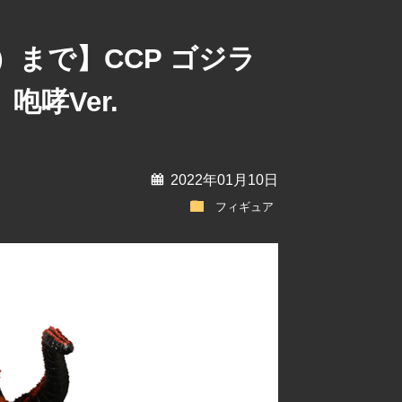
月）まで】CCP ゴジラ
哮Ver.
calendar
2022年01月10日
folder
フィギュア