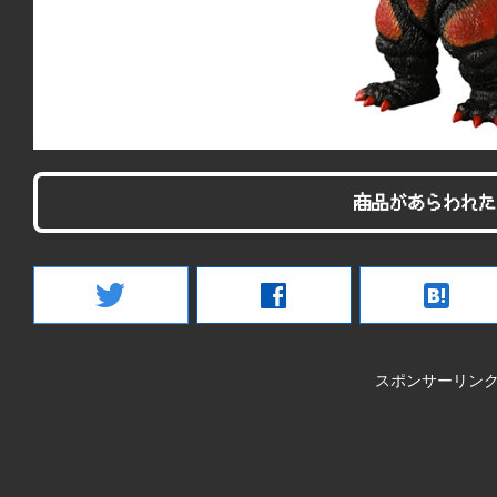
商品があらわれた
twitter
facebook
hatenabookmark
スポンサーリン