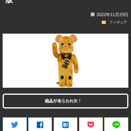
calendar
2022年11月29日
folder
フィギュア
商品があらわれた！
line
twitter
facebook
hatenabookmark