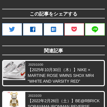
この記事をシェアする
line
twitter
facebook
hatenabookmark
関連記事
2025/10/30
【2025年10月30日（木）】NIKE ×
MARTINE ROSE WMNS SHOX MR4
“WHITE AND VARSITY RED”
2022/2/20
【2022年2月26日（土）】BE@RBRICK
SORAYAMA IRONMAN REVERSE