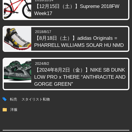
【12月15日（土）】Supreme 2018FW
Week17
2018/8/17
【8月18日（土）】adidas Originals =
PHARRELL WILLIAMS SOLAR HU NMD
2024/8/2
【2024年8月2日（金）】NIKE SB DUNK
LOW PRO x THERE “ANTHRACITE AND
GORGE GREEN”
tag
転売
スタイリスト私物
folder
洋服