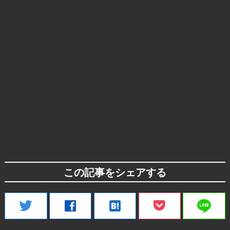
この記事をシェアする
line
twitter
facebook
hatenabookmark