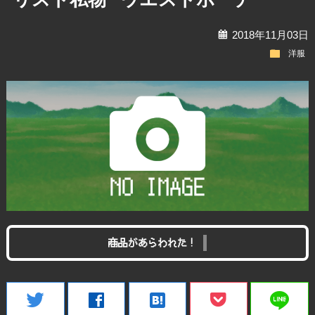
calendar
2018年11月03日
folder
洋服
商品があらわれた！
line
twitter
facebook
hatenabookmark