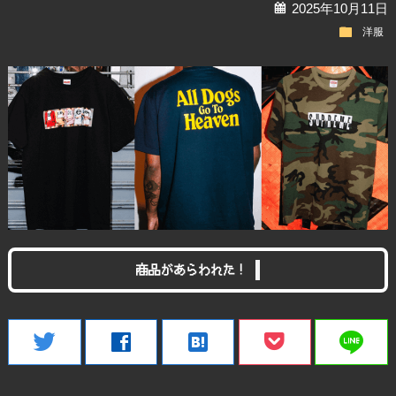
calendar
2025年10月11日
folder
洋服
商品があらわれた！
line
twitter
facebook
hatenabookmark