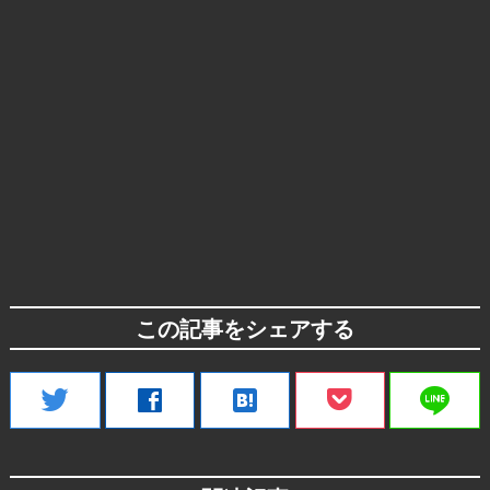
この記事をシェアする
line
twitter
facebook
hatenabookmark