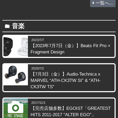
一覧へ...
音楽
folder
2023/7/7
【2023年7月7日（金）】Beats Fit Pro ×
Fragment Design
2020/7/2
【7月3日（金）】Audio-Technica x
MARVEL “ATH-CK3TW SI” & “ATH-
CK3TW TS”
2017/11/1
【完売店舗多数】EGOIST「GREATEST
HITS 2011-2017 “ALTER EGO”」