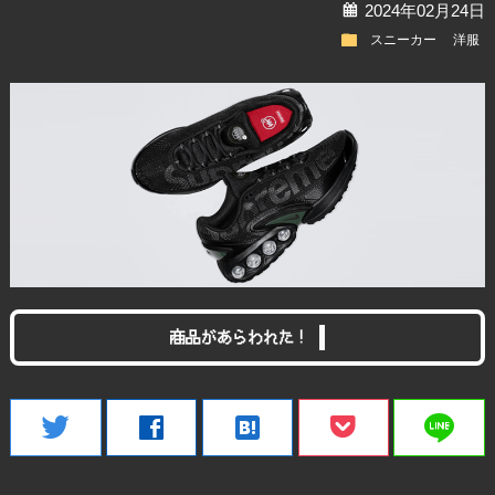
calendar
2024年02月24日
folder
スニーカー
洋服
商品があらわれた！
line
twitter
facebook
hatenabookmark