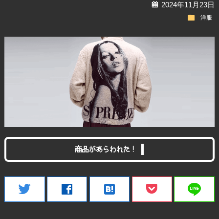
calendar
2024年11月23日
folder
洋服
商品があらわれた！
line
twitter
facebook
hatenabookmark