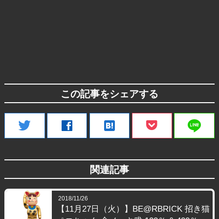
この記事をシェアする
line
twitter
facebook
hatenabookmark
関連記事
2018/11/26
【11月27日（火）】BE@RBRICK 招き猫