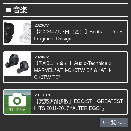
音楽
folder
2023/7/7
【2023年7月7日（金）】Beats Fit Pro ×
Fragment Design
2020/7/2
【7月3日（金）】Audio-Technica x
MARVEL “ATH-CK3TW SI” & “ATH-
CK3TW TS”
2017/11/1
【完売店舗多数】EGOIST「GREATEST
HITS 2011-2017 “ALTER EGO”」
一覧へ...