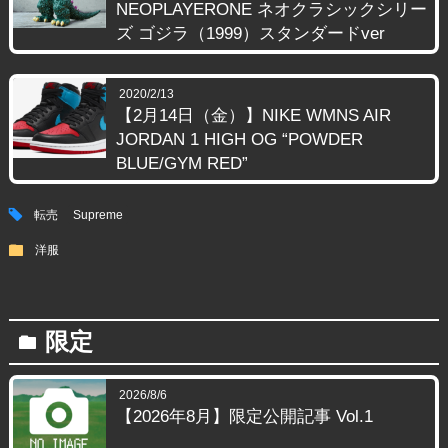
NEOPLAYERONE ネオクラシックシリー
ズ ゴジラ（1999）スタンダードver
2020/2/13
【2月14日（金）】NIKE WMNS AIR
JORDAN 1 HIGH OG “POWDER
BLUE/GYM RED”
tag
転売
Supreme
folder
洋服
限定
folder
2026/8/6
【2026年8月】限定公開記事 Vol.1